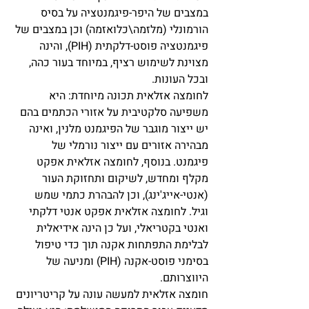
במצבים של היפר-פיגמנטציה על בסיס 
הורמונלי (מלזמה\כלואזמה) וכן במצבים של 
פיגמנטציה פוסט-דלקתית
(PIH), והינה 
מצוינת לשימוש רציף, במיוחד בעור כהה, 
ובכל העונות. 
לחומצה אזלאית תכונה מיוחדת: היא 
משפיעה סלקטיבית על אזורי הכתמים בהם 
יש ייצור מוגבר של הפיגמנט מלנין, ואינה 
מבהירה אזורים עם ייצור נורמלי של 
פיגמנט. בנוסף, לחומצה אזלאית אפקט 
מקלף ומחדש, לשיקום ותחזוקת העור 
(אנטי-אייג'ינג), וכן להבהרת כתמי שמש 
וגיל. לחומצה אזלאית אפקט אנטי דלקתי 
ואנטי בקטריאלי, ועל כן הינה אידיאלית 
לבלימת התפתחות אקנה תוך כדי טיפול 
בסימני פוסט-אקנה (PIH) ומניעה של 
היווצרותם. 
חומצה אזלאית למעשה עונה על קריטריונים 