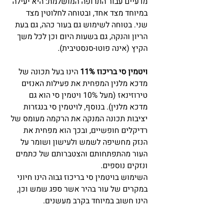
מדעיים עבור התרופה המושלמת: היא יעילה 
במיוחד מצד אחד, ובטוחה לחלוטין מצד 
שני. בטוחה לשימוש גם בעור כהה, גם בעת 
הריון והנקה, גם בשעות היום וכן לכל משך 
הקיץ (אינה פוטו-סנסטיבית).
ויטמין סי בריכוז 11%
 הינו בעל תכונה של 
מדכא מלנין המפחית את פעילות האנזים 
טירוזינאז
(מעל 10% ויטמין סי הוא גם 
מדכא מלנין). בנוסף, לויטמין סי בנגזרות 
יציבות תכונה המנקה את הרקמה מעומס של 
רדיקלים חופשיים, ובכך הוא מפחית את 
הנזק מחשיפה לשמש ולעישון ושומר על 
העור מהתפתחותם והצטברותם של כתמים 
ונזקים נוספים. 
השימוש בויטמין סי בריכוז גבוה הינו חיוני 
במקרים של עור בהיר אשר ספג שמש וכן, 
הינו חשוב במיוחד בקרב מעשנים.