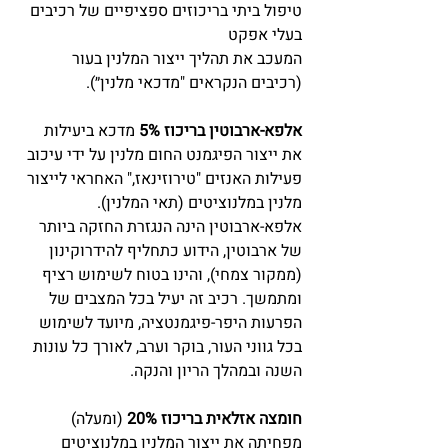
טיפול ביתי בריכוזים ספציפיים של רכיבים 
בעלי אפקט
המעכב את תהליך ייצור המלנין בעור 
(רכיבים הנקראים "מדכאי מלנין״).
אלפא-ארבוטין בריכוז 5%
 מדכא ביעילות 
את ייצור הפיגמנט החום מלנין על ידי עיכוב 
פעילות
האנזים "טירוזינאז," האחראי לייצור 
מלנין במלנוציטים (תאי המלנין). 
אלפא-ארבוטין הינה הנגזרת
החזקה ביותר 
של ארבוטין, הידוע כתחליף להידרוקינון 
(ממקור צמחי), והינו בטוח לשימוש רציף 
ומתמשך. רכיב זה יעיל בכל המצבים של 
הפרעות היפר-פיגמנטציה, מיועד לשימוש 
בכל גווני העור, בוקר וערב, לאורך כל עונות 
השנה ובמהלך הריון והנקה.
חומצה אזלאית בריכוז 20%
 (ומעלה) 
מפחיתה את ייצור המלנין במלנוציטים 