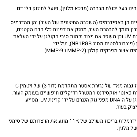
C (נגזרות יציבות) הינו בעל יכולת הבהרה (מדכא מלנין), פועל לחיזוק כלי דם
יקלים חופשיים הן באפידרמיס (השכבה החיצונית של העור) והן מהדרמיס
ן תומך להבהרת העור, מחזק את דפנות כלי הדם הקטנים,
מגן מפני נזק ל- DNA הנגרם על ידי קרינת UV וכן משפר את ייצור וכמות סיבי הקולגן על ידי העלאת
טים מסוג NB1RGB), ועל ידי
רקים קולגן (2-MMP ו 9-MMP).
% 6 Tetraisopalmitate Ascorbyl ריכוז גבוה מאד של נגזרת אסטר מתקדמת (דור 3) של ויטמין C
ות כאנטי-אוקסידנט המנטרל רדיקלים חופשיים בעומק העור.
יעיל מאד בעור הסובל מפוטו-אייג'ינג, מגן על ה-DNA מפני נזק הנגרם על ידי קרינת UV, מסייע
צוק בעור.
השילוב עם נגזרת נוספת שפעולתה אפידרמלית בריכוז משולב של 11% מונע את הווצרותם של סימני
ל מלנין.