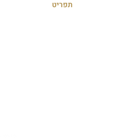
תפריט
טכנולוגיית DermShield
השתלמויות והדרכות
מאמרים
סיפורי הצלחה
הסיפור שלנו