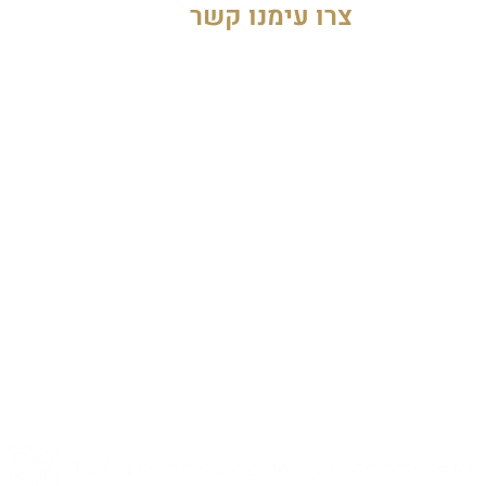
צרו עימנו קשר
נון ישראל - ביוטי פלוס בע״מ
טל׳: 03-5444199
info@beautyplus.co.il
רח׳ אהבת
ציון 18, תל אביב
עקבו אחרינו: