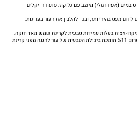
Glucoside Ascorb ויטמין C מסיס במים (אפידרמלי) מיוצב עם גלוקוז. סופח רדיקלים
 לחום מעט בהיר יותר, ובכך להלבין את העור בעדינות.
רכיב המופק ממיקרו-אצות בעלות עמידות טבעית לקרינת שמש מאד חזקה.
בהתאם, תוספת של תמצית זו לויט סי סרום %11 תומכת ביכולת הטבעית של עור להגנה מפני קרינת