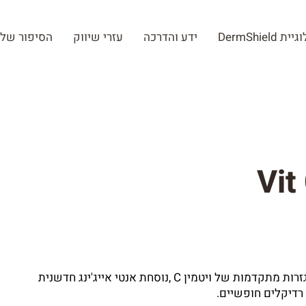
 DermShield
ידע והדרכה
עזרי שיווק
הסיפור שלנ
Vit
ויט סי סרום %11 מכיל ריכוז גבוה של נגזרות מתקדמות של ויטמין C ,נוסחת אנטי אייג'ינג חדשנית
רדיקלים חופשיים.