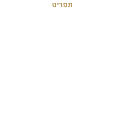
תפריט
טכנולוגיית DermShield
השתלמויות והדרכות
מאמרים
סיפורי הצלחה
הסיפור שלנו