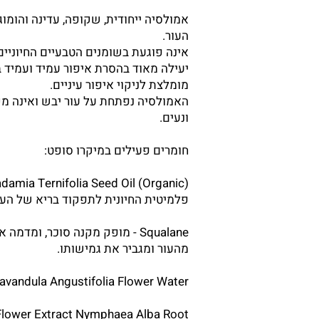
אמולסיה ייחודית, שקופה, עדינה והומוג
העור.
אינה פוגעת בשומנים הטבעיים החיוניים
יעילה מאוד בהסרת איפור עמיד ועמיד ב
מומלצת לניקוי איפור עיניים.
האמולסיה נפתחת על עור יבש ואינה מק
ונעים.
חומרים פעילים במיקרו סופט:
פלמיטית החיונית לתפקוד בריא של העו
Squalane - מופק מקנה סוכר, ומ
מהעור ומגביר את גמישותו.
Lavandula Angustifolia Flower Water - מי לוונדר מרגיעים ומרעננים את העו
Flower Extract Nymphaea Alba Root