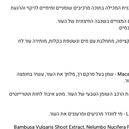
נית המכילה בתוכה מרכיבים שומניים ומימיים לניקוי והרגעת
 המצויים בשכבה החיצונית של העור.
מים.
ציפה, מתחלבת עם מים ונשטפת בקלות, מותירה עור לח
(Macadamia Ternifolia Seed Oil (Organic - שמן בעל מרקם רך, מלחך את העור, עשיר בחומצה
ר.
דמה את הרכב השומן הטבעי של העור. מונע איבוד לחות ונוטריינטים
ר.
Bambusa Vulgaris Shoot Extract, Nelumbo Nucifera 