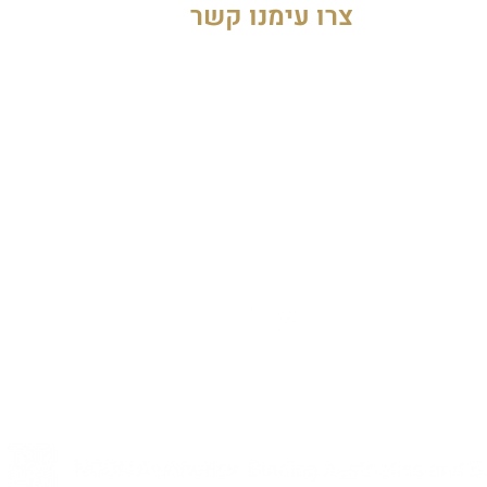
צרו עימנו קשר
נון ישראל - ביוטי פלוס בע״מ
טל׳: 03-5444199
info@beautyplus.co.il
רח׳ אהבת
ציון 18, תל אביב
עקבו אחרינו: