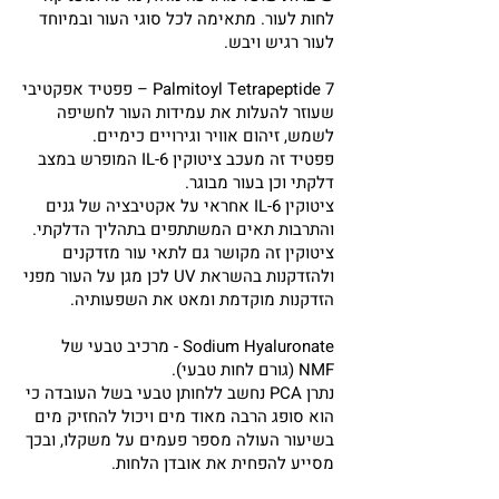
לחות לעור. מתאימה לכל סוגי העור ובמיוחד
לעור רגיש ויבש.
Palmitoyl Tetrapeptide 7 – פפטיד אפקטיבי
שעוזר להעלות את עמידות העור לחשיפה
לשמש, זיהום אוויר וגירויים כימיים.
פפטיד זה מעכב ציטוקין IL-6 המופרש במצב
דלקתי וכן בעור מבוגר.
ציטוקין IL-6 אחראי על אקטיבציה של גנים
והתרבות תאים המשתתפים בתהליך הדלקתי.
ציטוקין זה מקושר גם לתאי עור מזדקנים
ולהזדקנות בהשראת UV לכן מגן על העור מפני
הזדקנות מוקדמת ומאט את השפעותיה.
Sodium Hyaluronate - מרכיב טבעי של
NMF (גורם לחות טבעי).
נתרן PCA נחשב ללחותן טבעי בשל העובדה כי
הוא סופג הרבה מאוד מים ויכול להחזיק מים
בשיעור העולה מספר פעמים על משקלו, ובכך
מסייע להפחית את אובדן הלחות.