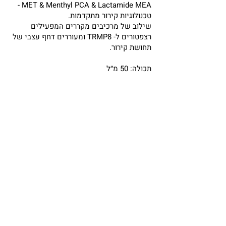
MET & Menthyl PCA & Lactamide MEA -
טכנולוגיות קירור מתקדמות.
שילוב של מרכיבים מקררים המפעילים
רצפטורים ל- TRMP8 ומעוררים דחף עצבי של
תחושת קירור.
תכולה: 50 מ״ל
כיצד מתחילים?
איתור נקודות מכירה
התחילו לעבוד עימנו
צרו עימנו קשר